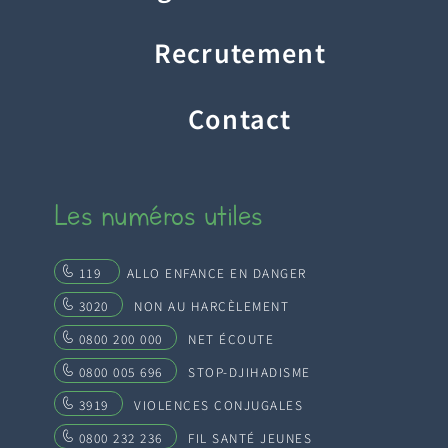
Recrutement
Contact
Les numéros utiles
119
ALLO ENFANCE EN DANGER
3020
NON AU HARCÈLEMENT
0800 200 000
NET ÉCOUTE
0800 005 696
STOP-DJIHADISME
3919
VIOLENCES CONJUGALES
0800 232 236
FIL SANTÉ JEUNES