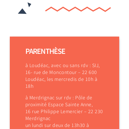
PARENTHÈSE
à Loudéac, avec ou sans rdv : SIJ,
16- rue de Moncontour – 22 600
Loudéac, les mercredis de 10h à
18h
à Merdrignac sur rdv : Pôle de
proximité Espace Sainte Anne,
16 rue Philippe Lemercier – 22 230
Merdrignac
un lundi sur deux de 13h30 à