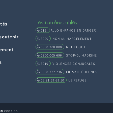
Les numéros utiles
ités
119
ALLO ENFANCE EN DANGER
 soutenir
3020
NON AU HARCÈLEMENT
0800 200 000
NET ÉCOUTE
tement
0800 005 696
STOP-DJIHADISME
t
3919
VIOLENCES CONJUGALES
0800 232 236
FIL SANTÉ JEUNES
06 31 59 69 50
LE REFUGE
ON COOKIES