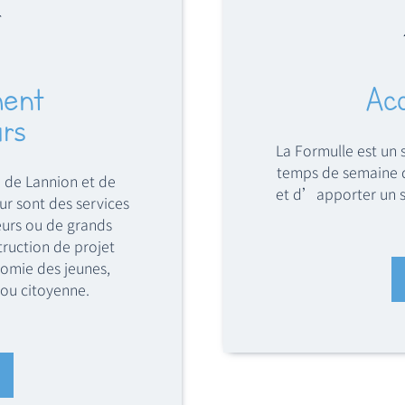
ent
Acc
rs
La Formulle est un 
temps de semaine de
e de Lannion et de
et d’apporter un so
eur sont des services
rs ou de grands
truction de projet
nomie des jeunes,
 ou citoyenne.