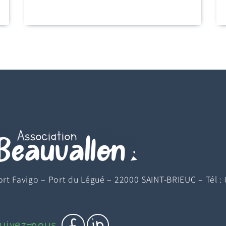
t Favigo – Port du Légué – 22000 SAINT-BRIEUC – Tél : 
c
e
uivez-nous